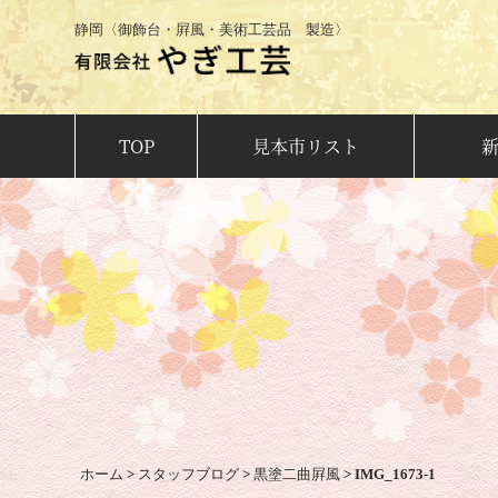
静岡〈御飾台・屛風・美術工芸品 製造〉
TOP
見本市リスト
ホーム
>
スタッフブログ
>
黒塗二曲屛風
>
IMG_1673-1