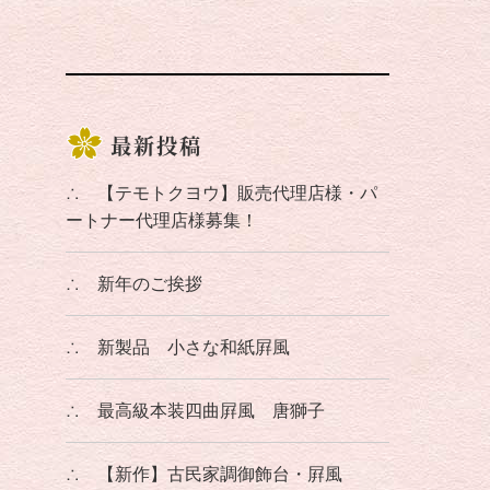
最新投稿
∴
【テモトクヨウ】販売代理店様・パ
ートナー代理店様募集！
∴
新年のご挨拶
∴
新製品 小さな和紙屛風
∴
最高級本装四曲屛風 唐獅子
∴
【新作】古民家調御飾台・屛風