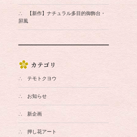
∴
【新作】ナチュラル多目的御飾台・
屛風
カテゴリ
∴
テモトクヨウ
∴
お知らせ
∴
新企画
∴
押し花アート