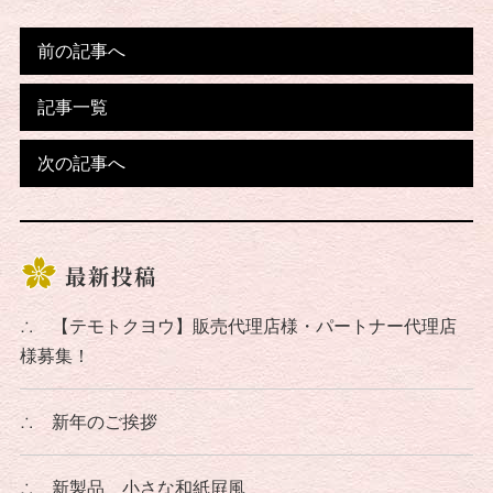
前の記事へ
記事一覧
次の記事へ
最新投稿
∴
【テモトクヨウ】販売代理店様・パートナー代理店
様募集！
∴
新年のご挨拶
∴
新製品 小さな和紙屛風