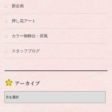
∴
新企画
∴
押し花アート
∴
カラー御飾台・屛風
∴
スタッフブログ
アーカイブ