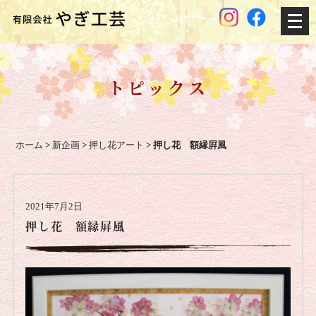
メ
ニ
ュ
ー
トピックス
を
開
く
ホーム
>
新企画
>
押し花アート
>
押し花 額縁屛風
2021年7月2日
押し花 額縁屛風