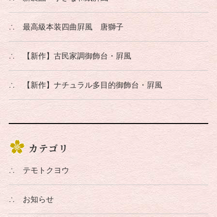
∴
最高級本装四曲屛風 唐獅子
∴
【新作】古民家調御飾台・屛風
∴
【新作】ナチュラル多目的御飾台・屛風
カテゴリ
∴
テモトクヨウ
∴
お知らせ