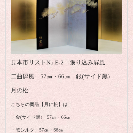
見本市リストNo.E-2 張り込み屛風
二曲屛風 57㎝・66㎝ 銀(サイド黑)
月の松
こちらの商品【月に松】は
・金(サイド黑) 57㎝・66㎝
・黑シルク 57㎝・66㎝