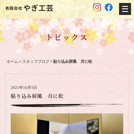
メ
ニ
ュ
ー
トピックス
を
開
く
ホーム
>
スタッフブログ
>
貼り込み屛風 月に松
2021年10月5日
貼り込み屛風 月に松