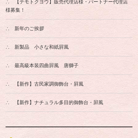
∴
【テモトクヨウ】販売代理店様・パートナー代理店
様募集！
∴
新年のご挨拶
∴
新製品 小さな和紙屛風
∴
最高級本装四曲屛風 唐獅子
∴
【新作】古民家調御飾台・屛風
∴
【新作】ナチュラル多目的御飾台・屛風