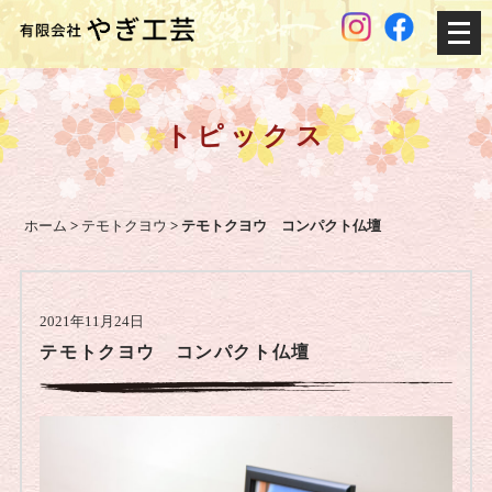
メ
ニ
ュ
ー
トピックス
を
開
く
ホーム
>
テモトクヨウ
>
テモトクヨウ コンパクト仏壇
2021年11月24日
テモトクヨウ コンパクト仏壇