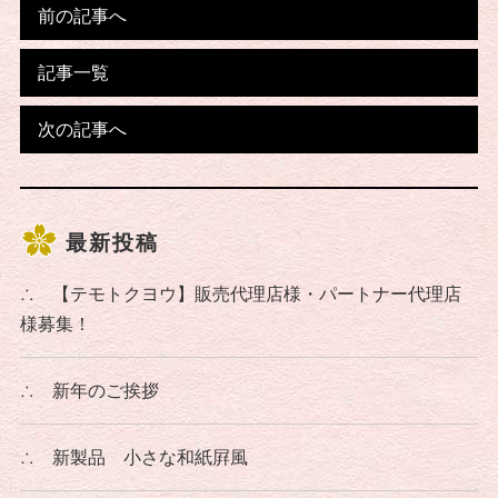
前の記事へ
記事一覧
次の記事へ
最新投稿
∴
【テモトクヨウ】販売代理店様・パートナー代理店
様募集！
∴
新年のご挨拶
∴
新製品 小さな和紙屛風