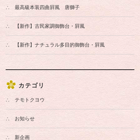
∴
最高級本装四曲屛風 唐獅子
∴
【新作】古民家調御飾台・屛風
∴
【新作】ナチュラル多目的御飾台・屛風
カテゴリ
∴
テモトクヨウ
∴
お知らせ
∴
新企画