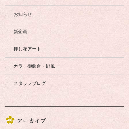
∴
お知らせ
∴
新企画
∴
押し花アート
∴
カラー御飾台・屛風
∴
スタッフブログ
アーカイブ