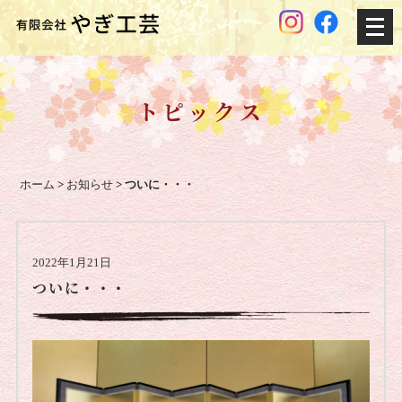
メ
ニ
ュ
ー
トピックス
を
開
く
ホーム
>
お知らせ
>
ついに・・・
2022年1月21日
ついに・・・