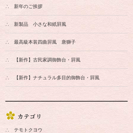
∴
新年のご挨拶
∴
新製品 小さな和紙屛風
∴
最高級本装四曲屛風 唐獅子
∴
【新作】古民家調御飾台・屛風
∴
【新作】ナチュラル多目的御飾台・屛風
カテゴリ
∴
テモトクヨウ