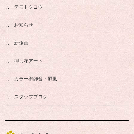
∴
テモトクヨウ
∴
お知らせ
∴
新企画
∴
押し花アート
∴
カラー御飾台・屛風
∴
スタッフブログ