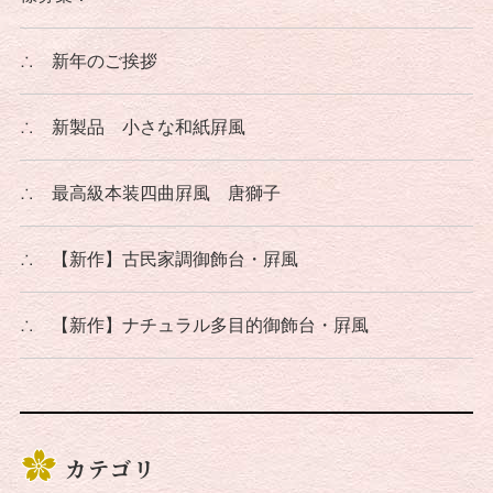
∴
新年のご挨拶
∴
新製品 小さな和紙屛風
∴
最高級本装四曲屛風 唐獅子
∴
【新作】古民家調御飾台・屛風
∴
【新作】ナチュラル多目的御飾台・屛風
カテゴリ