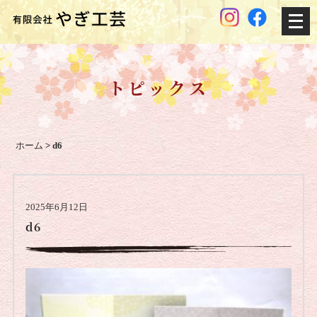
メ
ニ
ュ
ー
トピックス
を
開
く
ホーム
>
d6
2025年6月12日
d6