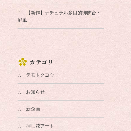
∴
【新作】ナチュラル多目的御飾台・
屛風
カテゴリ
∴
テモトクヨウ
∴
お知らせ
∴
新企画
∴
押し花アート