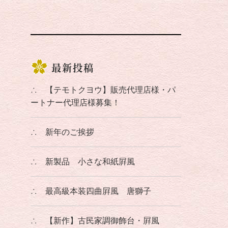
最新投稿
∴
【テモトクヨウ】販売代理店様・パ
ートナー代理店様募集！
∴
新年のご挨拶
∴
新製品 小さな和紙屛風
∴
最高級本装四曲屛風 唐獅子
∴
【新作】古民家調御飾台・屛風