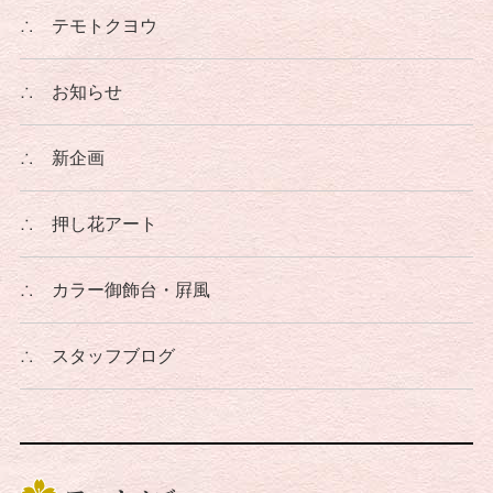
∴
テモトクヨウ
∴
お知らせ
∴
新企画
∴
押し花アート
∴
カラー御飾台・屛風
∴
スタッフブログ