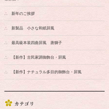
∴
新年のご挨拶
∴
新製品 小さな和紙屛風
∴
最高級本装四曲屛風 唐獅子
∴
【新作】古民家調御飾台・屛風
∴
【新作】ナチュラル多目的御飾台・屛風
カテゴリ