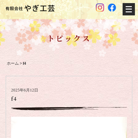
メ
ニ
ュ
ー
トピックス
を
開
く
ホーム
>
f4
2025年6月12日
f4