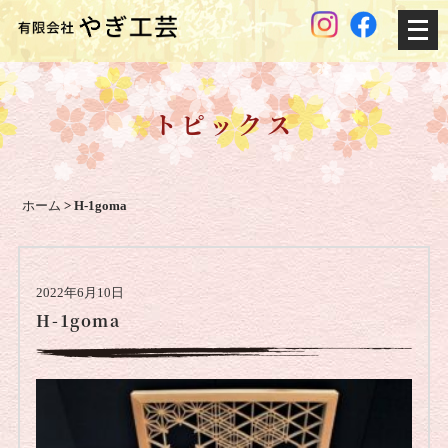
メ
ニ
ュ
ー
トピックス
を
開
く
ホーム
>
H-1goma
2022年6月10日
H-1goma