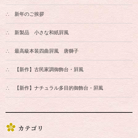
∴
新年のご挨拶
∴
新製品 小さな和紙屛風
∴
最高級本装四曲屛風 唐獅子
∴
【新作】古民家調御飾台・屛風
∴
【新作】ナチュラル多目的御飾台・屛風
カテゴリ