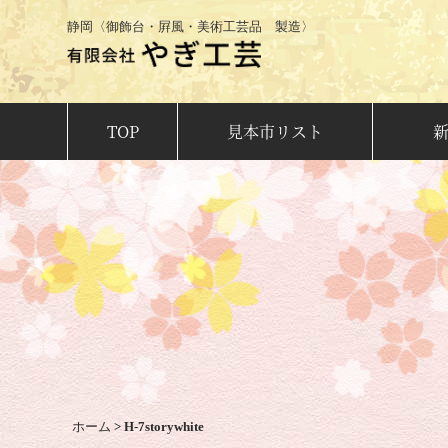
静岡〈御飾台・屛風・美術工芸品 製造〉
TOP
見本市リスト
ホーム
>
H-7storywhite