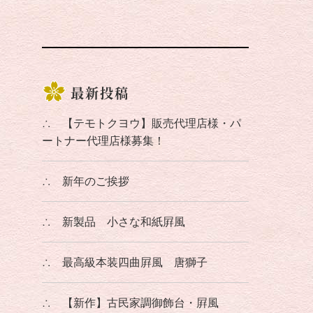
最新投稿
∴
【テモトクヨウ】販売代理店様・パ
ートナー代理店様募集！
∴
新年のご挨拶
∴
新製品 小さな和紙屛風
∴
最高級本装四曲屛風 唐獅子
∴
【新作】古民家調御飾台・屛風