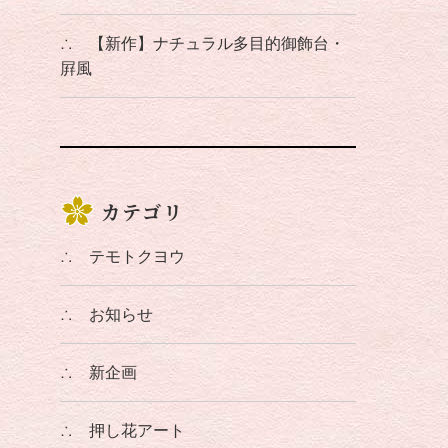
∴
【新作】ナチュラル多目的御飾台・
屛風
カテゴリ
∴
テモトクヨウ
∴
お知らせ
∴
新企画
∴
押し花アート