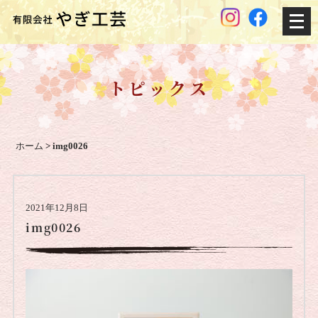
メ
ニ
ュ
ー
トピックス
を
開
く
ホーム
>
img0026
2021年12月8日
img0026