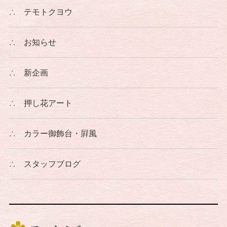
∴
テモトクヨウ
∴
お知らせ
∴
新企画
∴
押し花アート
∴
カラー御飾台・屛風
∴
スタッフブログ