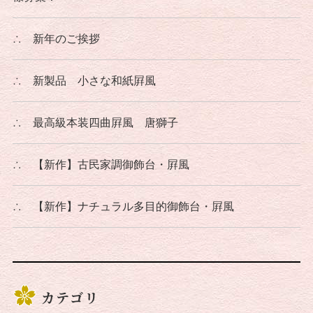
∴
新年のご挨拶
∴
新製品 小さな和紙屛風
∴
最高級本装四曲屛風 唐獅子
∴
【新作】古民家調御飾台・屛風
∴
【新作】ナチュラル多目的御飾台・屛風
カテゴリ