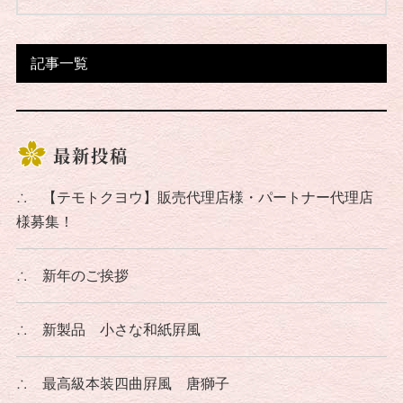
記事一覧
最新投稿
∴
【テモトクヨウ】販売代理店様・パートナー代理店
様募集！
∴
新年のご挨拶
∴
新製品 小さな和紙屛風
∴
最高級本装四曲屛風 唐獅子