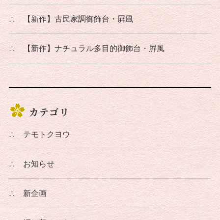
∴
【新作】古民家調御飾台・屛風
∴
【新作】ナチュラル多目的御飾台・屛風
カテゴリ
∴
テモトクヨウ
∴
お知らせ
∴
新企画