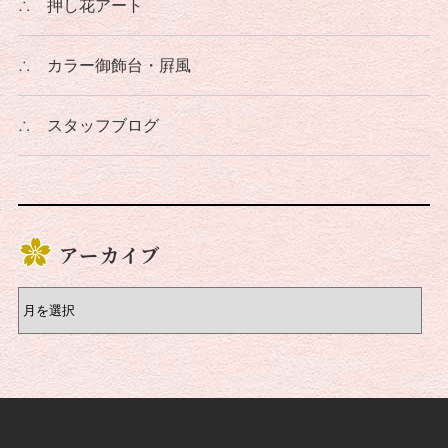
∴
押し花アート
∴
カラー御飾台・屛風
∴
スタッフブログ
アーカイブ