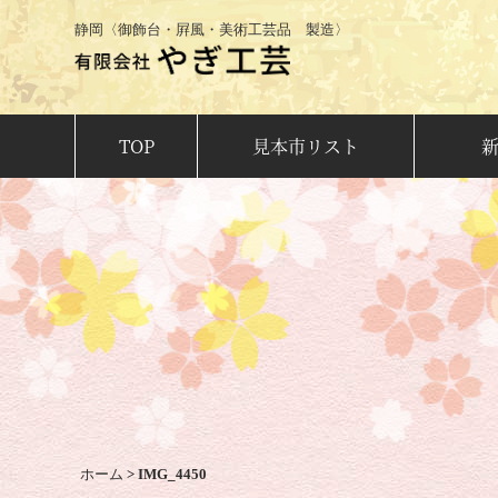
静岡〈御飾台・屛風・美術工芸品 製造〉
TOP
見本市リスト
ホーム
>
IMG_4450