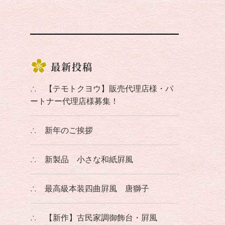
最新投稿
∴
【テモトクヨウ】販売代理店様・パ
ートナー代理店様募集！
∴
新年のご挨拶
∴
新製品 小さな和紙屛風
∴
最高級本装四曲屛風 唐獅子
∴
【新作】古民家調御飾台・屛風