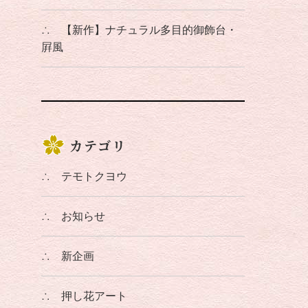
∴
【新作】ナチュラル多目的御飾台・
屛風
カテゴリ
∴
テモトクヨウ
∴
お知らせ
∴
新企画
∴
押し花アート