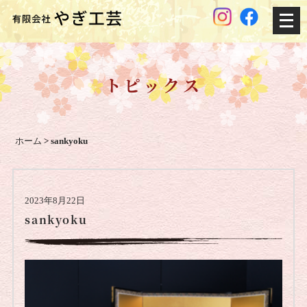
メ
ニ
ュ
ー
トピックス
を
開
く
ホーム
>
sankyoku
2023年8月22日
sankyoku