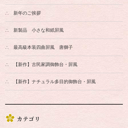
∴
新年のご挨拶
∴
新製品 小さな和紙屛風
∴
最高級本装四曲屛風 唐獅子
∴
【新作】古民家調御飾台・屛風
∴
【新作】ナチュラル多目的御飾台・屛風
カテゴリ